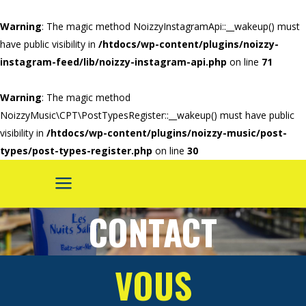
Warning
: The magic method NoizzyInstagramApi::__wakeup() must
have public visibility in
/htdocs/wp-content/plugins/noizzy-
instagram-feed/lib/noizzy-instagram-api.php
on line
71
Warning
: The magic method
NoizzyMusic\CPT\PostTypesRegister::__wakeup() must have public
visibility in
/htdocs/wp-content/plugins/noizzy-music/post-
types/post-types-register.php
on line
30
CONTACT
VOUS