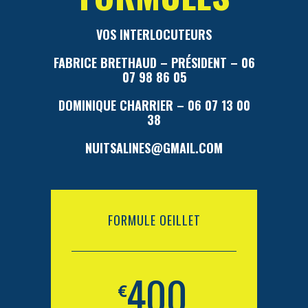
VOS INTERLOCUTEURS
FABRICE BRETHAUD – PRÉSIDENT – 06
07 98 86 05
DOMINIQUE CHARRIER – 06 07 13 00
38
NUITSALINES@GMAIL.COM
FORMULE OEILLET
400
€