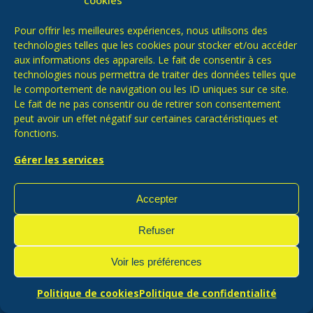
cookies
Pour offrir les meilleures expériences, nous utilisons des
technologies telles que les cookies pour stocker et/ou accéder
aux informations des appareils. Le fait de consentir à ces
technologies nous permettra de traiter des données telles que
le comportement de navigation ou les ID uniques sur ce site.
Le fait de ne pas consentir ou de retirer son consentement
peut avoir un effet négatif sur certaines caractéristiques et
fonctions.
Gérer les services
Accepter
Refuser
Mentions légales
|
Politique de cookies (UE)
|
Politique
confidentialité
|
Licences d'exploitation
Voir les préférences
Contact
© 2022 - 2026 | Une réalisation
Phileas Web
Email
Google
Face
Politique de cookies
Politique de confidentialité